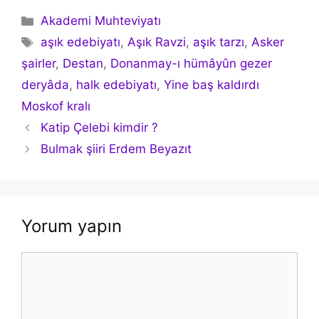
Kategoriler
Akademi Muhteviyatı
Etiketler
aşık edebiyatı
,
Aşık Ravzi
,
aşık tarzı
,
Asker
şairler
,
Destan
,
Donanmay-ı hümâyûn gezer
deryâda
,
halk edebiyatı
,
Yine baş kaldırdı
Moskof kralı
Yazı
Katip Çelebi kimdir ?
dolaşımı
Bulmak şiiri Erdem Beyazıt
Yorum yapın
Yorum