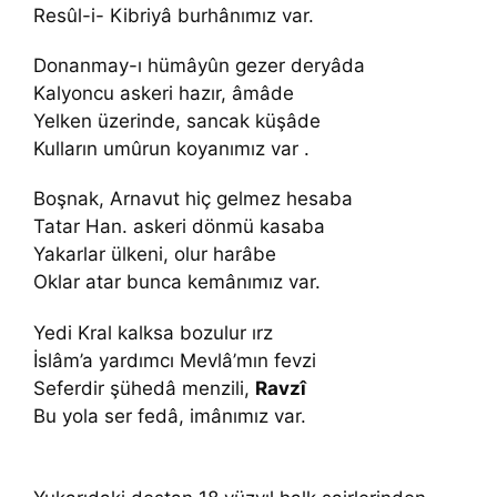
Resûl-i- Kibriyâ burhânımız var.
Donanmay-ı hümâyûn gezer deryâda
Kalyoncu askeri hazır, âmâde
Yelken üzerinde, sancak küşâde
Kulların umûrun koyanımız var .
Boşnak, Arnavut hiç gelmez hesaba
Tatar Han. askeri dönmü kasaba
Yakarlar ülkeni, olur harâbe
Oklar atar bunca kemânımız var.
Yedi Kral kalksa bozulur ırz
İslâm’a yardımcı Mevlâ’mın fevzi
Seferdir şühedâ menzili,
Ravzî
Bu yola ser fedâ, imânımız var.