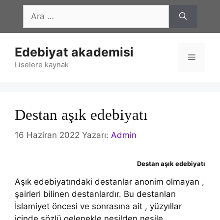
İçeriğe
için
atla
ara
Edebiyat akademisi
Menü
Liselere kaynak
Destan aşık edebiyatı
16 Haziran 2022
Yazarı:
Admin
Destan aşık edebiyatı
Aşık edebiyatındaki destanlar anonim olmayan ,
şairleri bilinen destanlardır. Bu destanları
İslamiyet öncesi ve sonrasına ait , yüzyıllar
içinde sözlü gelenekle nesilden nesile