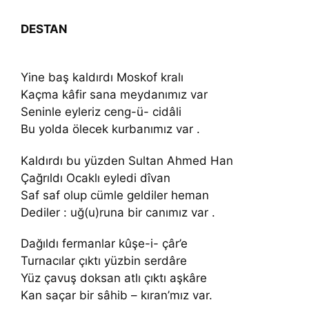
DESTAN
Yine baş kaldırdı Moskof kralı
Kaçma kâfir sana meydanımız var
Seninle eyleriz ceng-ü- cidâli
Bu yolda ölecek kurbanımız var .
Kaldırdı bu yüzden Sultan Ahmed Han
Çağrıldı Ocaklı eyledi dîvan
Saf saf olup cümle geldiler heman
Dediler : uğ(u)runa bir canımız var .
Dağıldı fermanlar kûşe-i- çâr’e
Turnacılar çıktı yüzbin serdâre
Yüz çavuş doksan atlı çıktı aşkâre
Kan saçar bir sâhib – kıran’mız var.