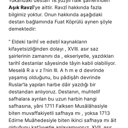
Yukarıdaki destan 18.yüzyıl halk şairlerinden
Aşık Ravzî’
ye aittir. Ravzî hakkında fazla
bilgimiz yoktur. Onun hakkında aşağıdaki
destan bağlamında Fuat Köprülü aynen şöyle
demektedir:
” Eldeki tarihî ve edebî kaynakların
kifayetsizliğinden dolayı , XVIII. asır saz
şairlerinin zamanını da , ekseriyetle, yazdıkları
tarihî destanlar sâyesinde tâyin kabil olabiliyor.
Meselâ R a v z î’nin III. A h m e d devrinde
yaşamış olduğunu, bu pâdişâh devrinde
Ruslar’la yapılan harbe dâir yazdığı bir
destandan anlıyoruz. Destanın, muhtelif
safhalara ayrılan bu uzun harbin hangi
safhasına, yâni 1711 Falksen Musâlâhasiyle
biten muvaffakiyetli safhaya mı , yoksa 1713
Edirne Muâhedesiyle biten ikinci safhaya mı âit
olduğunu kat’iyyetle anlayamıyoruz. XVII. asır