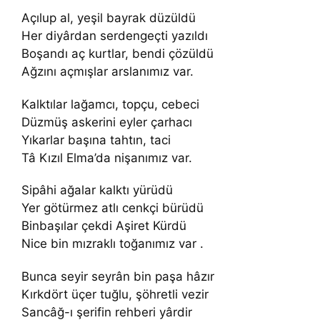
Açılup al, yeşil bayrak düzüldü
Her diyârdan serdengeçti yazıldı
Boşandı aç kurtlar, bendi çözüldü
Ağzını açmışlar arslanımız var.
Kalktılar lağamcı, topçu, cebeci
Düzmüş askerini eyler çarhacı
Yıkarlar başına tahtın, taci
Tâ Kızıl Elma’da nişanımız var.
Sipâhi ağalar kalktı yürüdü
Yer götürmez atlı cenkçi bürüdü
Binbaşılar çekdi Aşiret Kürdü
Nice bin mızraklı toğanımız var .
Bunca seyir seyrân bin paşa hâzır
Kırkdört üçer tuğlu, şöhretli vezir
Sancâğ-ı şerifin rehberi yârdir