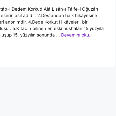
Kitâb-ı Dedem Korkud Alâ Lisân-ı Tâife-i Oğuzân
 eserin asıl adıdır. 2.Destandan halk hikâyesine
eri anonimdir. 4.Dede Korkut Hikâyeleri, bir
ur. 5.Kitabın bilinen en eski nüshaları 15.yüzyıla
a oluşup 15. yüzyılın sonunda …
Devamını oku…