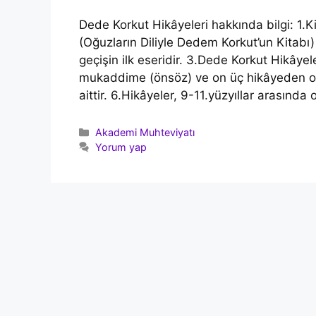
Dede Korkut Hikâyeleri hakkında bilgi: 1.
(Oğuzların Diliyle Dedem Korkut’un Kitabı)
geçişin ilk eseridir. 3.Dede Korkut Hikâyel
mukaddime (önsöz) ve on üç hikâyeden oluş
aittir. 6.Hikâyeler, 9-11.yüzyıllar arasınd
Kategoriler
Akademi Muhteviyatı
Yorum yap