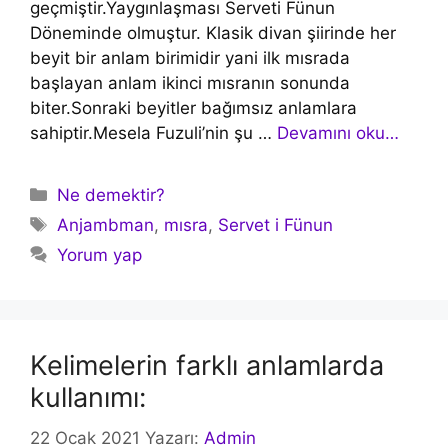
geçmiştir.Yaygınlaşması Serveti Fünun
Döneminde olmuştur. Klasik divan şiirinde her
beyit bir anlam birimidir yani ilk mısrada
başlayan anlam ikinci mısranın sonunda
biter.Sonraki beyitler bağımsız anlamlara
sahiptir.Mesela Fuzuli’nin şu …
Devamını oku…
Kategoriler
Ne demektir?
Etiketler
Anjambman
,
mısra
,
Servet i Fünun
Yorum yap
Kelimelerin farklı anlamlarda
kullanımı:
22 Ocak 2021
Yazarı:
Admin