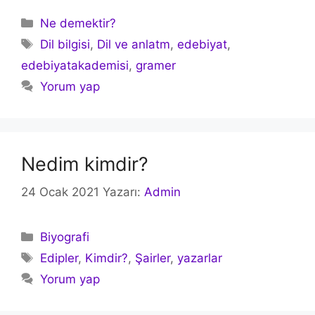
Kategoriler
Ne demektir?
Etiketler
Dil bilgisi
,
Dil ve anlatm
,
edebiyat
,
edebiyatakademisi
,
gramer
Yorum yap
Nedim kimdir?
24 Ocak 2021
Yazarı:
Admin
Kategoriler
Biyografi
Etiketler
Edipler
,
Kimdir?
,
Şairler
,
yazarlar
Yorum yap