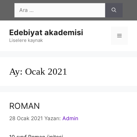
İçeriğe
için
atla
ara
Edebiyat akademisi
Menü
Liselere kaynak
Ay:
Ocak 2021
ROMAN
28 Ocak 2021
Yazarı:
Admin
10.sınıf Roman ünitesi