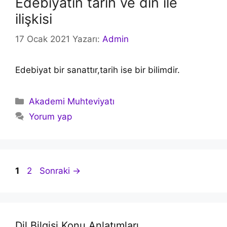
Edebiyatın tarih ve din ile
ilişkisi
17 Ocak 2021
Yazarı:
Admin
Edebiyat bir sanattır,tarih ise bir bilimdir.
Kategoriler
Akademi Muhteviyatı
Yorum yap
Yazı
Sayfa
Sayfa
1
2
Sonraki
→
dolaşımı
Dil Bilgisi Konu Anlatımları