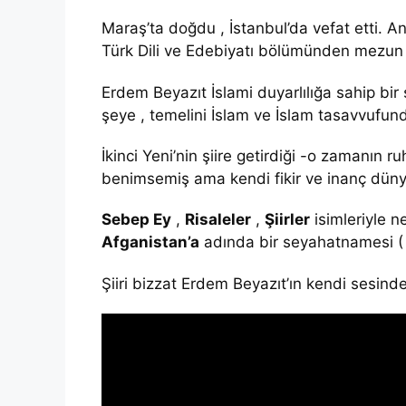
Maraş’ta doğdu , İstanbul’da vefat etti. An
Türk Dili ve Edebiyatı bölümünden mezun 
Erdem Beyazıt İslami duyarlılığa sahip bir
şeye , temelini İslam ve İslam tasavvufunda
İkinci Yeni’nin şiire getirdiği -o zamanın r
benimsemiş ama kendi fikir ve inanç dünyas
Sebep Ey
,
Risaleler
,
Şiirler
isimleriyle ne
Afganistan’a
adında bir seyahatnamesi ( G
Şiiri bizzat Erdem Beyazıt’ın kendi sesinden