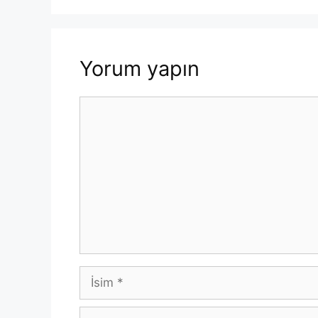
Yorum yapın
Yorum
İsim
E-