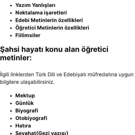
Yazım Yanlışları
Noktalama işaretleri
Edebi Metinlerin özellikleri
Öğretici
Metinler
in özellikleri
Fiilimsiler
Şahsi hayatı konu alan öğretici
metinler:
İlgili linklerden Türk Dili ve Edebiyatı müfredatına uygun
bilgilere ulaşabilirsiniz.
Mektup
Günlük
Biyografi
Otobiyografi
Hatıra
Seyahat(Gezi yazısı)