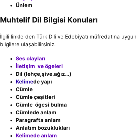
Ünlem
Muhtelif Dil Bilgisi Konuları
İlgili linklerden Türk Dili ve Edebiyatı müfredatına uygun
bilgilere ulaşabilirsiniz.
Ses olayları
İletişim ve ögeleri
Dil (lehçe,şive,ağız…)
Kelime
de yapı
Cümle
Cümle çeşitleri
Cümle ögesi bulma
Cümlede anlam
Paragrafta anlam
Anlatım bozuklukları
Kelimede anlam