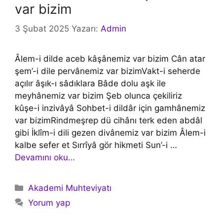
var bizim
3 Şubat 2025
Yazarı:
Admin
Âlem-i dilde aceb kâşânemiz var bizim Cân atar
şem’-i dile pervânemiz var bizimVakt-i seherde
açılır âşık-ı sâdıklara Bâde dolu aşk ile
meyhânemiz var bizim Şeb olunca çekiliriz
kûşe-i inzivâyâ Sohbet-i dildâr için gamhânemiz
var bizimRindmeşrep dü cihânı terk eden abdâl
gibi İklîm-i dili gezen divânemiz var bizim Âlem-i
kalbe sefer et Sırrîyâ gör hikmeti Sun’-i …
Devamını oku…
Kategoriler
Akademi Muhteviyatı
Yorum yap