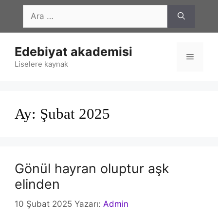
İçeriğe
için
atla
ara
Edebiyat akademisi
Menü
Liselere kaynak
Ay:
Şubat 2025
Gönül hayran oluptur aşk
elinden
10 Şubat 2025
Yazarı:
Admin