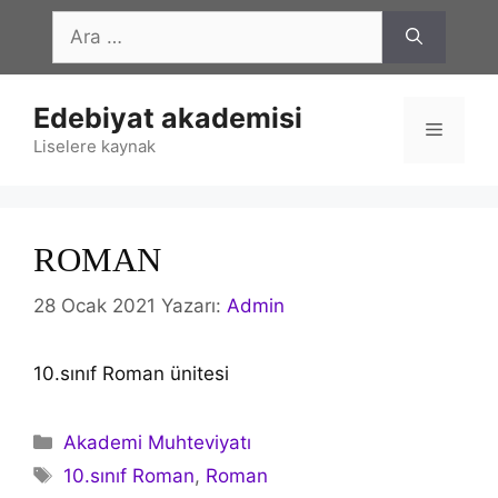
İçeriğe
için
atla
ara
Edebiyat akademisi
Menü
Liselere kaynak
ROMAN
28 Ocak 2021
Yazarı:
Admin
10.sınıf Roman ünitesi
Kategoriler
Akademi Muhteviyatı
Etiketler
10.sınıf Roman
,
Roman